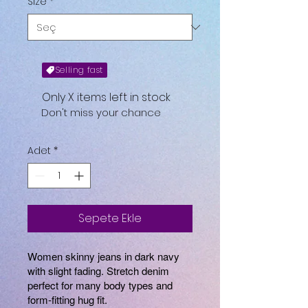
Size
*
Selling fast
Only X items left in stock
Don't miss your chance
Adet
*
Sepete Ekle
Women skinny jeans in dark navy
with slight fading. Stretch denim
perfect for many body types and
form-fitting hug fit.