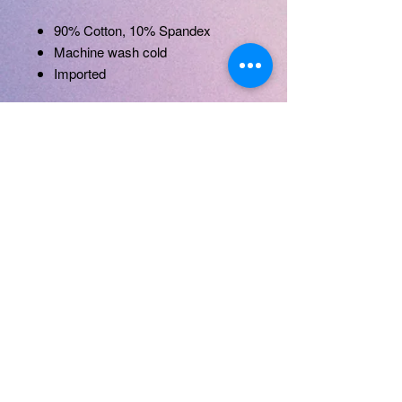
90% Cotton, 10% Spandex
Machine wash cold
Imported
Return
: unconditional return within
15 days.
SKU: SB-XIAJNS-1002-NVY
Henüz Değerlendirme Yok
Fikirlerinizi paylaşın. İlk
değerlendirmeyi siz yazın.
Değerlendirme Yap