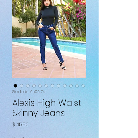
Stok kodu: 0e001741
Alexis High Waist
Skinny Jeans
Fiyat
$ 45.50