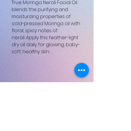
True Moringa Neroli Facial Oil
blends the purifying and
moisturizing properties of
cold-pressed Moringa oil with
floral, spicy notes of
neroli. Apply this feather-light
dry oil daily for glowing, baby-
soft, healthy skin.
Henüz Değerlendirme Yok
Fikirlerinizi paylaşın. İlk
değerlendirmeyi siz yazın.