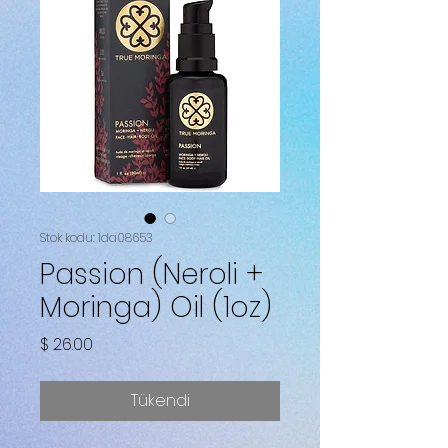
Stok kodu: 1da08653
Passion (Neroli +
Moringa) Oil (1oz)
Fiyat
$ 26.00
Tükendi